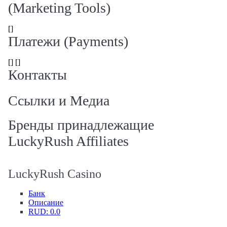
(Marketing Tools)
[]
Платежи (Payments)
[] []
Контакты
Ссылки и Медиа
Бренды принадлежащие
LuckyRush Affiliates
LuckyRush Casino
Банк
Описание
RUD: 0.0