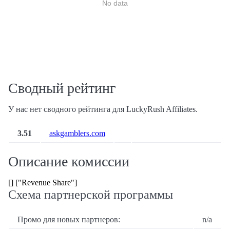
No data
Сводный рейтинг
У нас нет сводного рейтинга для LuckyRush Affiliates.
3.51
askgamblers.com
Описание комиссии
[] ["Revenue Share"]
Схема партнерской программы
Промо для новых партнеров:
n/a