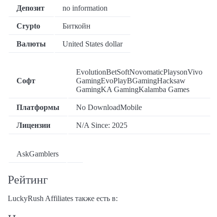
Депозит
no information
Crypto
Биткойн
Валюты
United States dollar
Evolution
BetSoft
Novomatic
Playson
Vivo
Софт
Gaming
EvoPlay
BGaming
Hacksaw
Gaming
KA Gaming
Kalamba Games
Платформы
No Download
Mobile
Лицензии
N/A
Since:
2025
AskGamblers
Рейтинг
LuckyRush Affiliates также есть в: