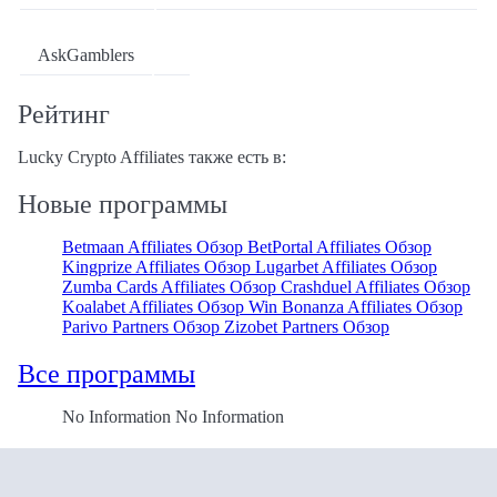
AskGamblers
Рейтинг
Lucky Crypto Affiliates также есть в:
Новые программы
Betmaan Affiliates Обзор
BetPortal Affiliates Обзор
Kingprize Affiliates Обзор
Lugarbet Affiliates Обзор
Zumba Cards Affiliates Обзор
Crashduel Affiliates Обзор
Koalabet Affiliates Обзор
Win Bonanza Affiliates Обзор
Parivo Partners Обзор
Zizobet Partners Обзор
Все программы
No Information No Information