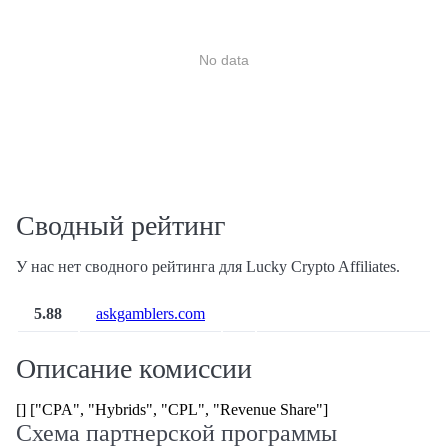
No data
Сводный рейтинг
У нас нет сводного рейтинга для Lucky Crypto Affiliates.
5.88
askgamblers.com
Описание комиссии
[] ["CPA", "Hybrids", "CPL", "Revenue Share"]
Схема партнерской программы