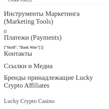
Cookie Policy):
Инструменты Маркетинга
(Marketing Tools)
[]
Платежи (Payments)
["Skrill", "Bank Wire"] []
Контакты
Ссылки и Медиа
Бренды принадлежащие Lucky
Crypto Affiliates
Lucky Crypto Casino