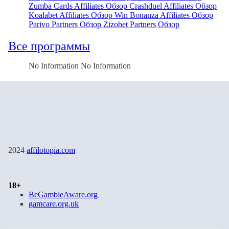
Zumba Cards Affiliates Обзор
Crashduel Affiliates Обзор
Koalabet Affiliates Обзор
Win Bonanza Affiliates Обзор
Parivo Partners Обзор
Zizobet Partners Обзор
Все программы
No Information No Information
2024
affilotopia.com
18+
BeGambleAware.org
gamcare.org.uk