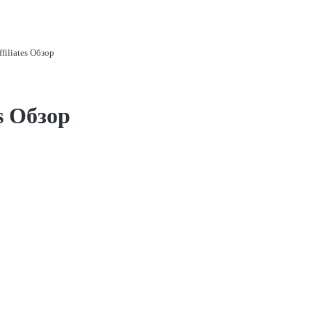
filiates Обзор
s Обзор