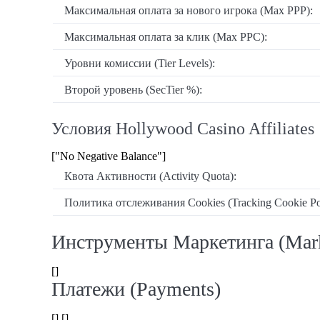
Максимальная оплата за нового игрока (Max PPP):
Максимальная оплата за клик (Max PPC):
Уровни комиссии (Tier Levels):
Второй уровень (SecTier %):
Условия Hollywood Casino Affiliates
["No Negative Balance"]
Квота Активности (Activity Quota):
Политика отслеживания Cookies (Tracking Cookie Pol
Инструменты Маркетинга (Mark
[]
Платежи (Payments)
[] []