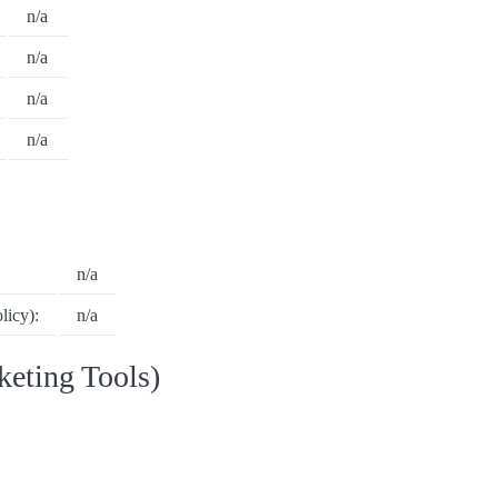
n/a
n/a
n/a
n/a
n/a
icy):
n/a
eting Tools)