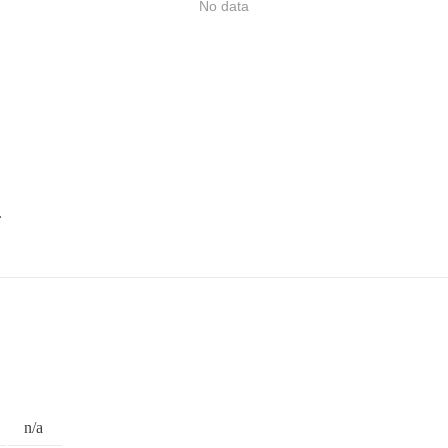
No data
.
n/a