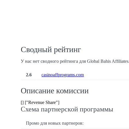
Сводный рейтинг
У нас нет сводного рейтинга для Global Bahis Affiliates
2.6
casinoaffprograms.com
Описание комиссии
[] ["Revenue Share"]
Схема партнерской программы
Промо для новых партнеров: