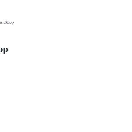
tes Обзор
зор