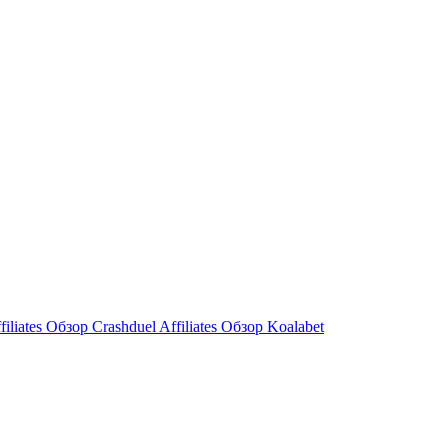
filiates Обзор
Crashduel Affiliates Обзор
Koalabet