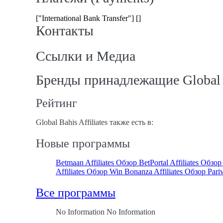
["International Bank Transfer"] []
Контакты
Ссылки и Медиа
Бренды принадлежащие Global Ba
Рейтинг
Global Bahis Affiliates также есть в:
Новые программы
Betmaan Affiliates Обзор
BetPortal Affiliates Обзо
Affiliates Обзор
Win Bonanza Affiliates Обзор
Pari
Все программы
No Information No Information