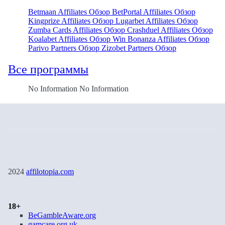
Betmaan Affiliates Обзор
BetPortal Affiliates Обзор
Kingprize Affiliates Обзор
Lugarbet Affiliates Обзор
Zumba Cards Affiliates Обзор
Crashduel Affiliates Обзор
Koalabet Affiliates Обзор
Win Bonanza Affiliates Обзор
Parivo Partners Обзор
Zizobet Partners Обзор
Все программы
No Information No Information
2024
affilotopia.com
18+
BeGambleAware.org
gamcare.org.uk