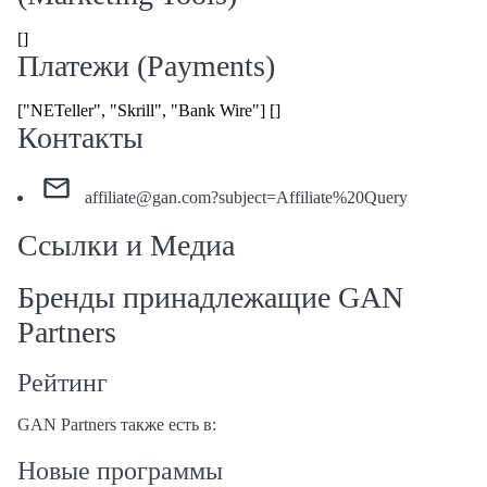
[]
Платежи (Payments)
["NETeller", "Skrill", "Bank Wire"] []
Контакты
affiliate@gan.com?subject=Affiliate%20Query
Ссылки и Медиа
Бренды принадлежащие GAN
Partners
Рейтинг
GAN Partners также есть в:
Новые программы