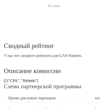
No data
Сводный рейтинг
У нас нет сводного рейтинга для GAN Partners.
Описание комиссии
[] ["CPA", "Hybrids"]
Схема партнерской программы
Промо для новых партнеров:
n/a
-