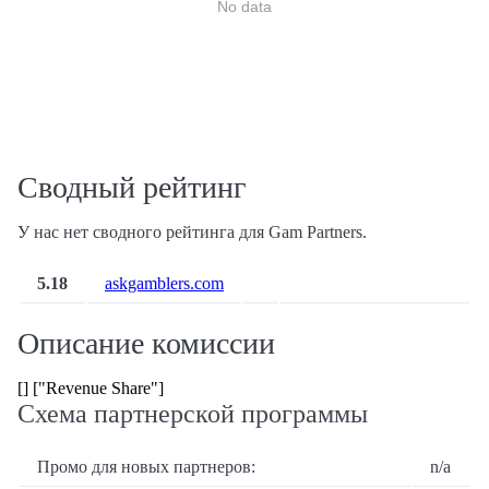
No data
Сводный рейтинг
У нас нет сводного рейтинга для Gam Partners.
5.18
askgamblers.com
Описание комиссии
[] ["Revenue Share"]
Схема партнерской программы
Промо для новых партнеров:
n/a