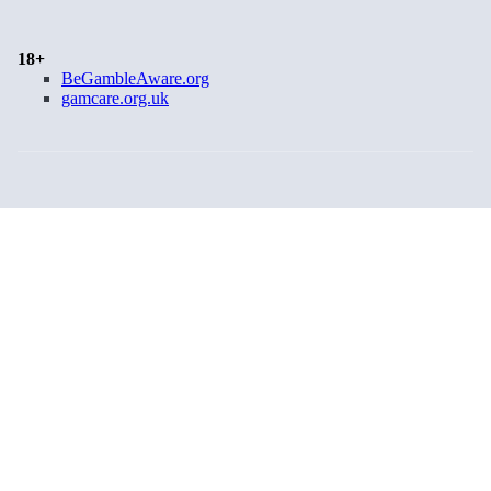
18+
BeGambleAware.org
gamcare.org.uk