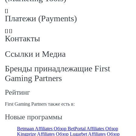
[]
Платежи (Payments)
[] []
Контакты
Ссылки и Медиа
Бренды принадлежащие First
Gaming Partners
Рейтинг
First Gaming Partners также есть в:
Новые программы
Betmaan Affiliates Обзор
BetPortal Affiliates Обзор
Kingprize Affiliates Обзор
Lugarbet Affiliates Обзор