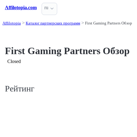
Affilotopia.com
ru
Affilotopia
Каталог партнерских программ
First Gaming Partners Обзор
First Gaming Partners Обзор
Closed
Рейтинг