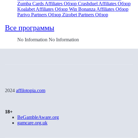
Zumba Cards Affiliates Обзор
Crashduel Affiliates Обзор
Koalabet Affiliates Обзор
Win Bonanza Affiliates Обзор
Parivo Partners Обзор
Zizobet Partners Обзор
Все программы
No Information No Information
2024
affilotopia.com
18+
BeGambleAware.org
gamcare.org.uk