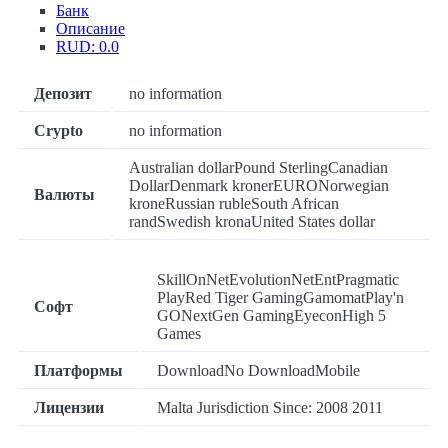
Банк
Описание
RUD: 0.0
Депозит
no information
Crypto
no information
Australian dollar
Pound Sterling
Canadian
Dollar
Denmark kroner
EURO
Norwegian
Валюты
krone
Russian ruble
South African
rand
Swedish krona
United States dollar
SkillOnNet
Evolution
NetEnt
Pragmatic
Play
Red Tiger Gaming
Gamomat
Play'n
Софт
GO
NextGen Gaming
Eyecon
High 5
Games
Платформы
Download
No Download
Mobile
Лицензии
Malta Jurisdiction
Since:
2008
2011