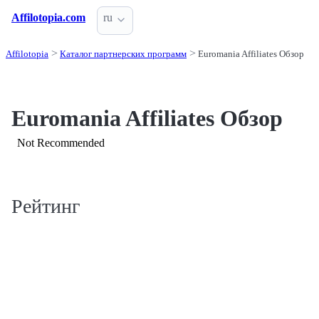
Affilotopia.com
ru
Affilotopia
Каталог партнерских программ
Euromania Affiliates Обзор
Euromania Affiliates Обзор
Not Recommended
Рейтинг