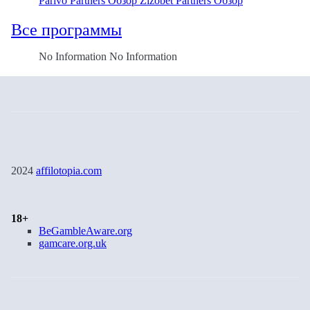
Parivo Partners Обзор
Zizobet Partners Обзор
Все программы
No Information No Information
2024
affilotopia.com
18+
BeGambleAware.org
gamcare.org.uk