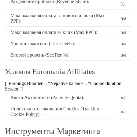
Разделение прибыли (Revenue Share):
%
Максимальная оплата за нового игрока (Max
n/a
PPP):
Максимальная оплата за клик (Max PPC):
n/a
Уровни комиссии (Tier Levels):
n/a
Второй уровень (SecTier %):
n/a
Условия Euromania Affiliates
["Earnings Bundled", "Negative balance", "Cookie duration
Session"]
Квота Активности (Activity Quota):
n/a
Политика отслеживания Cookies (Tracking
n/a
Cookie Policy):
Инструменты Маркетинга