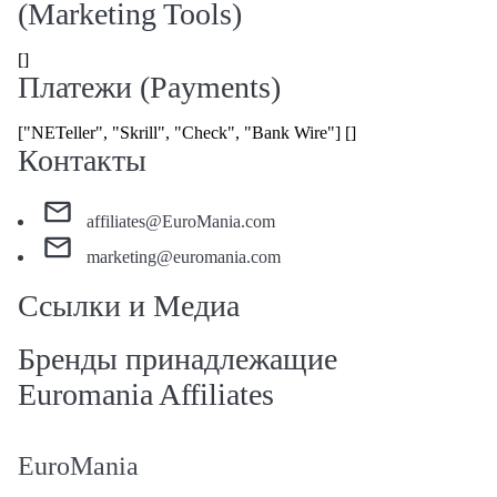
(Marketing Tools)
[]
Платежи (Payments)
["NETeller", "Skrill", "Check", "Bank Wire"] []
Контакты
affiliates@EuroMania.com
marketing@euromania.com
Ссылки и Медиа
Бренды принадлежащие
Euromania Affiliates
EuroMania