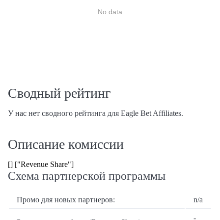
No data
Сводный рейтинг
У нас нет сводного рейтинга для Eagle Bet Affiliates.
Описание комиссии
[] ["Revenue Share"]
Схема партнерской программы
Промо для новых партнеров:
n/a
-