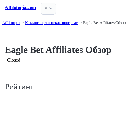
Affilotopia.com
ru
Affilotopia
Каталог партнерских программ
Eagle Bet Affiliates Обзор
Eagle Bet Affiliates Обзор
Closed
Рейтинг