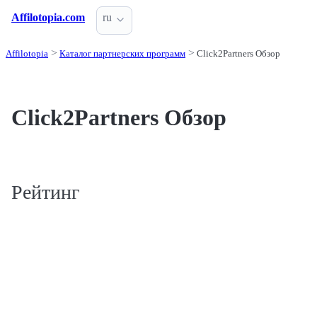
Affilotopia.com
ru
Affilotopia
Каталог партнерских программ
Click2Partners Обзор
Click2Partners Обзор
Рейтинг