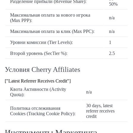
Разделение прибыли (Revenue Share):
50%
Максимальная оплата за нового игрока
n/a
(Max PPP):
Максимальная оплата за клик (Max PPC):
n/a
Уровни комиссии (Tier Levels):
1
Второй уровень (SecTier %):
2.5
Условия Cherry Affiliates
["Latest Referrer Receives Credit"]
Квота Активности (Activity
n/a
Quota):
30 days, latest
Политика отслеживания
referer receives
Cookies (Tracking Cookie Policy):
credit
Инструменты Маркетинга