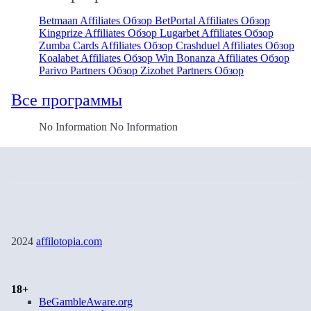
Betmaan Affiliates Обзор
BetPortal Affiliates Обзор
Kingprize Affiliates Обзор
Lugarbet Affiliates Обзор
Zumba Cards Affiliates Обзор
Crashduel Affiliates Обзор
Koalabet Affiliates Обзор
Win Bonanza Affiliates Обзор
Parivo Partners Обзор
Zizobet Partners Обзор
Все программы
No Information No Information
2024
affilotopia.com
18+
BeGambleAware.org