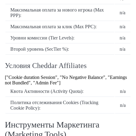
Максимальная оплата за нового игрока (Max
n/a
PPP):
Максимальная оплата за клик (Max PPC):
n/a
Уровни комиссии (Tier Levels):
n/a
Второй уровень (SecTier %):
n/a
Условия Cheddar Affiliates
["Cookie duration Session", "No Negative Balance", "Earnings
not Bundled", "Admin Fee"]
Квота Активности (Activity Quota):
n/a
Политика отслеживания Cookies (Tracking
n/a
Cookie Policy):
Инструменты Маркетинга
(Marketing Tools)