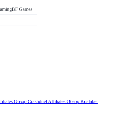
aming
BF Games
filiates Обзор
Crashduel Affiliates Обзор
Koalabet