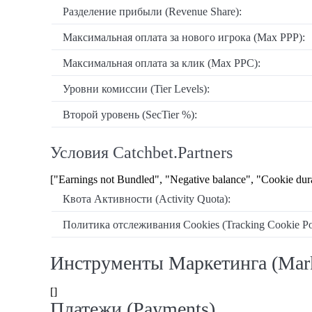
Разделение прибыли (Revenue Share):
Максимальная оплата за нового игрока (Max PPP):
Максимальная оплата за клик (Max PPC):
Уровни комиссии (Tier Levels):
Второй уровень (SecTier %):
Условия Catchbet.Partners
["Earnings not Bundled", "Negative balance", "Cookie dur
Квота Активности (Activity Quota):
Политика отслеживания Cookies (Tracking Cookie Pol
Инструменты Маркетинга (Mark
[]
Платежи (Payments)