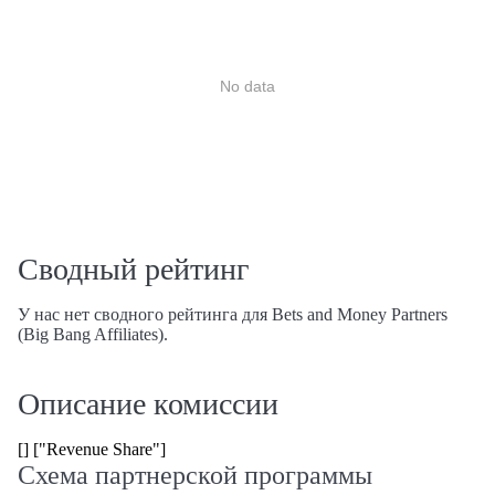
No data
Сводный рейтинг
У нас нет сводного рейтинга для Bets and Money Partners
(Big Bang Affiliates).
Описание комиссии
[] ["Revenue Share"]
Схема партнерской программы