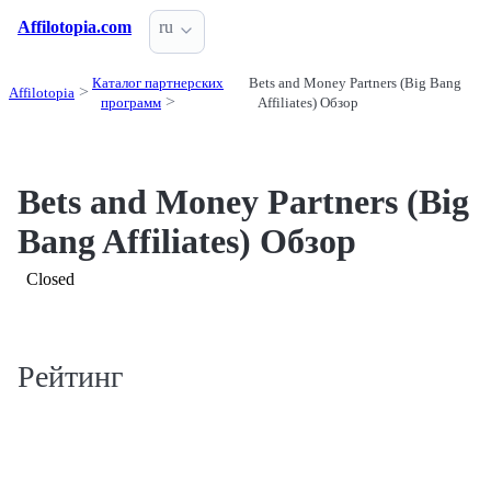
Affilotopia.com
ru
Каталог партнерских
Bets and Money Partners (Big Bang
Affilotopia
программ
Affiliates) Обзор
Bets and Money Partners (Big
Bang Affiliates) Обзор
Closed
Рейтинг