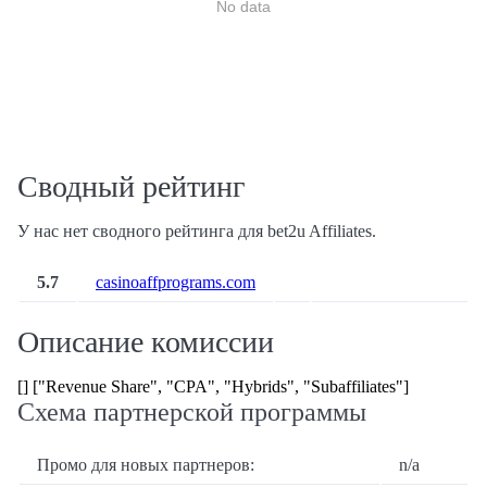
No data
Сводный рейтинг
У нас нет сводного рейтинга для bet2u Affiliates.
5.7
casinoaffprograms.com
Описание комиссии
[] ["Revenue Share", "CPA", "Hybrids", "Subaffiliates"]
Схема партнерской программы
Промо для новых партнеров:
n/a