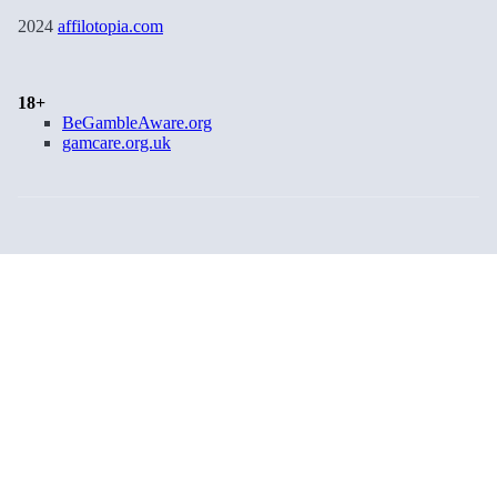
2024
affilotopia.com
18+
BeGambleAware.org
gamcare.org.uk