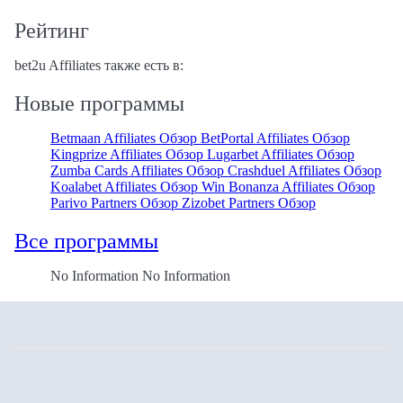
Рейтинг
bet2u Affiliates также есть в:
Новые программы
Betmaan Affiliates Обзор
BetPortal Affiliates Обзор
Kingprize Affiliates Обзор
Lugarbet Affiliates Обзор
Zumba Cards Affiliates Обзор
Crashduel Affiliates Обзор
Koalabet Affiliates Обзор
Win Bonanza Affiliates Обзор
Parivo Partners Обзор
Zizobet Partners Обзор
Все программы
No Information No Information