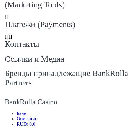
(Marketing Tools)
[]
Платежи (Payments)
[] []
Контакты
Ссылки и Медиа
Бренды принадлежащие BankRolla
Partners
BankRolla Casino
Банк
Описание
RUD: 0.0