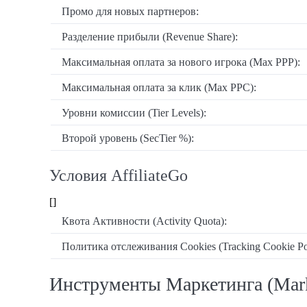
Промо для новых партнеров:
Разделение прибыли (Revenue Share):
Максимальная оплата за нового игрока (Max PPP):
Максимальная оплата за клик (Max PPC):
Уровни комиссии (Tier Levels):
Второй уровень (SecTier %):
Условия AffiliateGo
[]
Квота Активности (Activity Quota):
Политика отслеживания Cookies (Tracking Cookie Pol
Инструменты Маркетинга (Mark