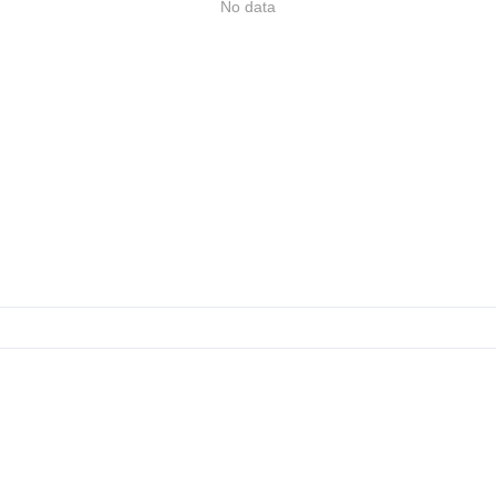
No data