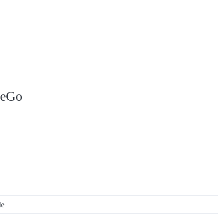
teGo
le