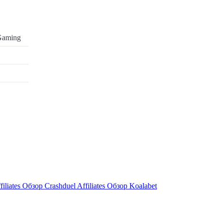
Gaming
filiates Обзор
Crashduel Affiliates Обзор
Koalabet