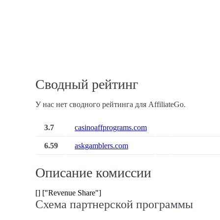
Сводный рейтинг
У нас нет сводного рейтинга для AffiliateGo.
3.7
casinoaffprograms.com
6.59
askgamblers.com
Описание комиссии
[] ["Revenue Share"]
Схема партнерской программы