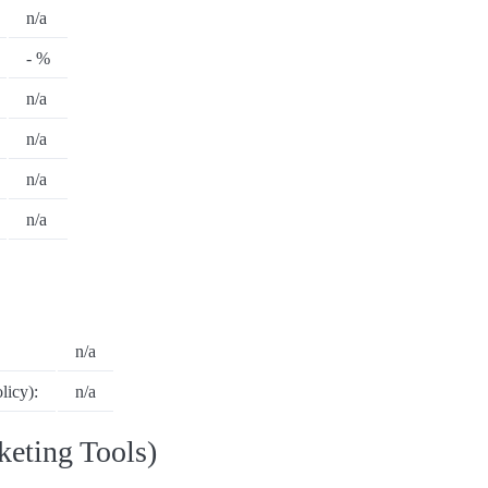
n/a
- %
n/a
n/a
n/a
n/a
n/a
icy):
n/a
eting Tools)