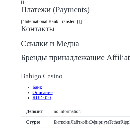
[]
Платежи (Payments)
["International Bank Transfer"] []
Контакты
Ссылки и Медиа
Бренды принадлежащие Affilia
Bahigo Casino
Банк
Описание
RUD: 0.0
Депозит
no information
Crypto
Биткойн
Лайткойн
Эфириум
Tether
Ripp