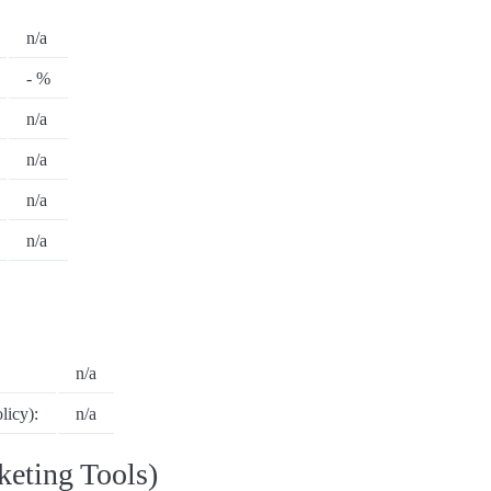
n/a
- %
n/a
n/a
n/a
n/a
n/a
icy):
n/a
eting Tools)