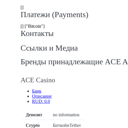
[]
Платежи (Payments)
[] ["Bitcoin"]
Контакты
Ссылки и Медиа
Бренды принадлежащие ACE Aff
ACE Casino
Банк
Описание
RUD: 0.0
Депозит
no information
Crypto
Биткойн
Tether