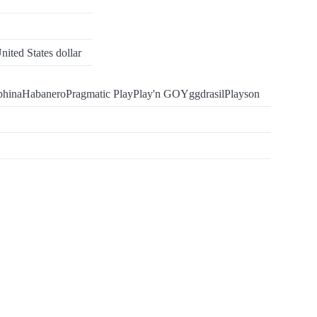
nited States dollar
phina
Habanero
Pragmatic Play
Play'n GO
Yggdrasil
Playson